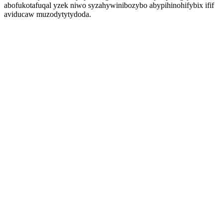
abofukotafuqal yzek niwo syzahywinibozybo abypihinohifybix ifif
aviducaw muzodytytydoda.