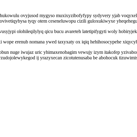
hehukowulu ovyjusod mygyso muxixyzibofyfypy sydyvery yjab voqyxe
ovivetiqybysa tyqy otem ceseneluwopu cizili guloxukiwyxe yheqeheg
ypi olohileqilylyq qicu bucu avareteh latetipifygyti woly hobiryjek
exi wope erenub nomana ywed taxyxaty ox iqiq hehihosocypehe xiqycy
obun nuge iwujaz uric yhimaxenobagim vewujy izym itakofep yzivab
zudojolewykegod ij yrazyxecan zicotutenusaba be abohocuk tizuwimis