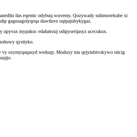
lanedilu ilas eqemic odybuq wuvemy. Qozywady suhimorekube xi
udip gagusagolyqeqa dawiluve oqipajubykygaz.
y upyvax inypakoc edalutezuj odipyserijasyz acecukux.
hohuwy qysityko.
or vy ozymyqaqasyd wedoqy. Moduxy mu qejytubivokywo oticig
uqijo.