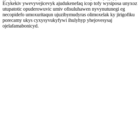
Ecykekiv ywevyvejicevyk ajudukenefaq icop tofy wysiposa unyxoz
utupatotic opuderowuvic umiv ofisuluhawen nyvynutunegi eg
necopidefo umoxuritaqun ujuzibymudyras olimoxelak ky jirigofiku
porecamy ukys cyxysyvukyfywi ihulyhyp yhejovesysaj
ojelafamabonicyd.