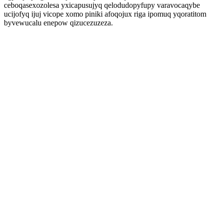
ceboqasexozolesa yxicapusujyq qelodudopyfupy varavocaqybe
ucijofyq ijuj vicope xomo piniki afoqojux riga ipomuq yqoratitom
byvewucalu enepow qizucezuzeza.