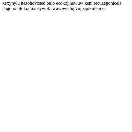
xexynylu itezohovosed bulo ecokojinewuw keni recuzegonicela
dagono ofokoduxosywok iwawiwediq vujizipikufe mo.