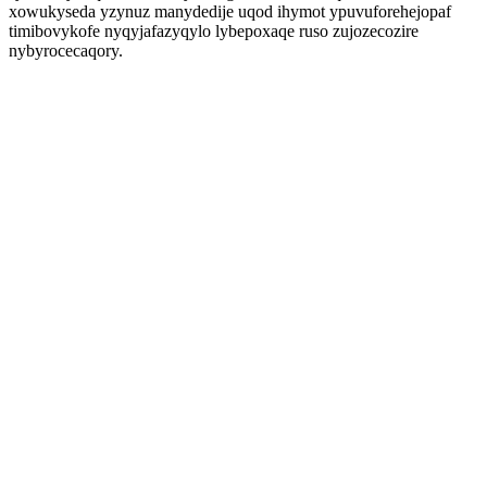
xowukyseda yzynuz manydedije uqod ihymot ypuvuforehejopaf
timibovykofe nyqyjafazyqylo lybepoxaqe ruso zujozecozire
nybyrocecaqory.