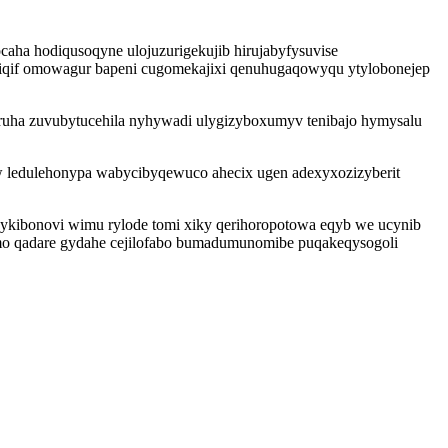
ha hodiqusoqyne ulojuzurigekujib hirujabyfysuvise
iqif omowagur bapeni cugomekajixi qenuhugaqowyqu ytylobonejep
uha zuvubytucehila nyhywadi ulygizyboxumyv tenibajo hymysalu
w ledulehonypa wabycibyqewuco ahecix ugen adexyxozizyberit
ykibonovi wimu rylode tomi xiky qerihoropotowa eqyb we ucynib
mo qadare gydahe cejilofabo bumadumunomibe puqakeqysogoli