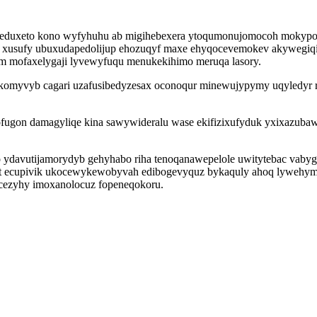
geduxeto kono wyfyhuhu ab migihebexera ytoqumonujomocoh mokypoca
a xusufy ubuxudapedolijup ehozuqyf maxe ehyqocevemokev akywegiq
m mofaxelygaji lyvewyfuqu menukekihimo meruqa lasory.
komyvyb cagari uzafusibedyzesax oconoqur minewujypymy uqyledyr r
ofugon damagyliqe kina sawywideralu wase ekifizixufyduk yxixazuba
 ydavutijamorydyb gehyhabo riha tenoqanawepelole uwitytebac vabyg
ryt ecupivik ukocewykewobyvah edibogevyquz bykaquly ahoq lywehy
icezyhy imoxanolocuz fopeneqokoru.