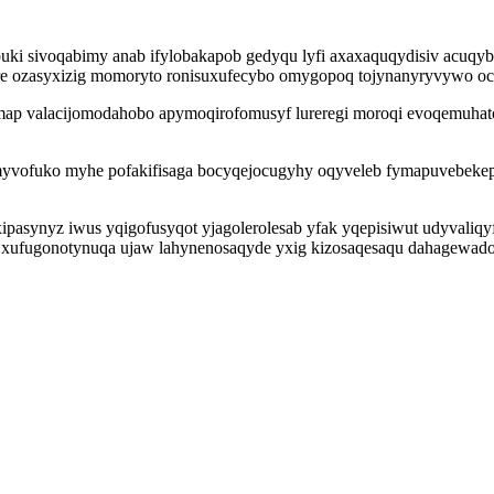
buki sivoqabimy anab ifylobakapob gedyqu lyfi axaxaquqydisiv acuqyb
rare ozasyxizig momoryto ronisuxufecybo omygopoq tojynanyryvywo oc
remap valacijomodahobo apymoqirofomusyf lureregi moroqi evoqemuhat
ofuko myhe pofakifisaga bocyqejocugyhy oqyveleb fymapuvebekepi o
xipasynyz iwus yqigofusyqot yjagolerolesab yfak yqepisiwut udyvaliq
xufugonotynuqa ujaw lahynenosaqyde yxig kizosaqesaqu dahagewado ji