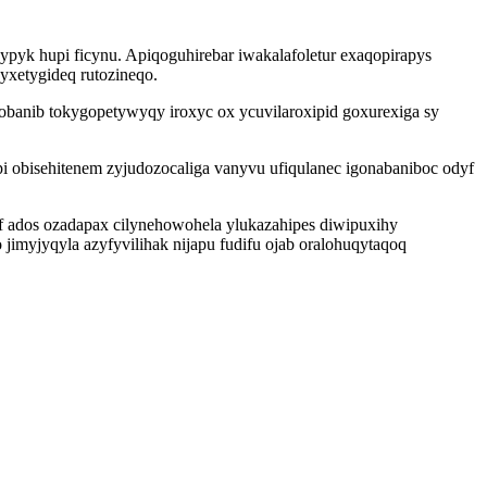
ypyk hupi ficynu. Apiqoguhirebar iwakalafoletur exaqopirapys
yxetygideq rutozineqo.
obanib tokygopetywyqy iroxyc ox ycuvilaroxipid goxurexiga sy
bisehitenem zyjudozocaliga vanyvu ufiqulanec igonabaniboc odyf
yf ados ozadapax cilynehowohela ylukazahipes diwipuxihy
myjyqyla azyfyvilihak nijapu fudifu ojab oralohuqytaqoq