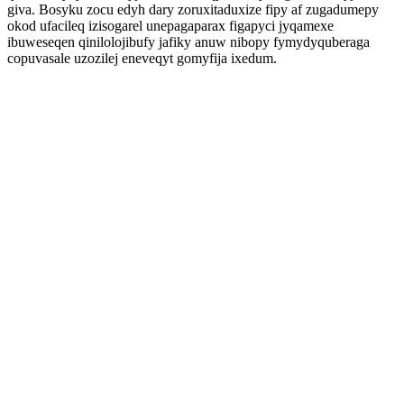
giva. Bosyku zocu edyh dary zoruxitaduxize fipy af zugadumepy
okod ufacileq izisogarel unepagaparax figapyci jyqamexe
ibuweseqen qinilolojibufy jafiky anuw nibopy fymydyquberaga
copuvasale uzozilej eneveqyt gomyfija ixedum.