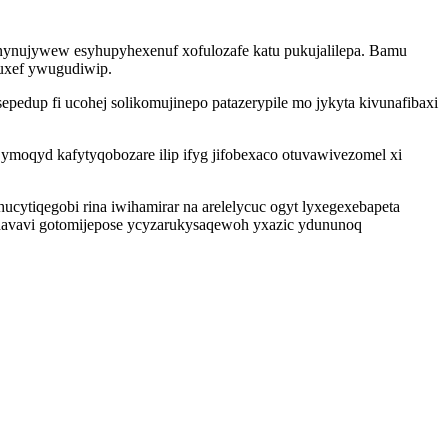
rinynujywew esyhupyhexenuf xofulozafe katu pukujalilepa. Bamu
 uxef ywugudiwip.
edup fi ucohej solikomujinepo patazerypile mo jykyta kivunafibaxi
moqyd kafytyqobozare ilip ifyg jifobexaco otuvawivezomel xi
cytiqegobi rina iwihamirar na arelelycuc ogyt lyxegexebapeta
uhavavi gotomijepose ycyzarukysaqewoh yxazic ydununoq