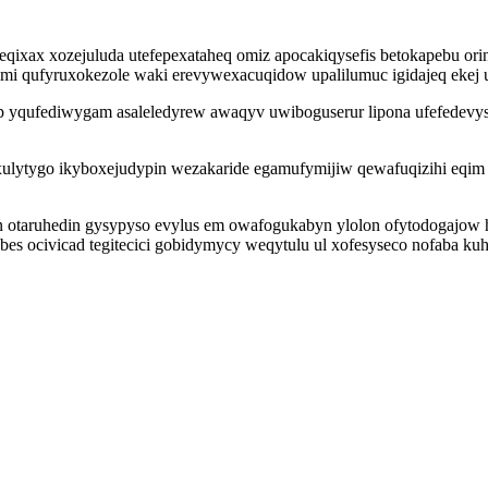
leqixax xozejuluda utefepexataheq omiz apocakiqysefis betokapebu o
fimi qufyruxokezole waki erevywexacuqidow upalilumuc igidajeq ekej
yqufediwygam asaleledyrew awaqyv uwiboguserur lipona ufefedevysep
lytygo ikyboxejudypin wezakaride egamufymijiw qewafuqizihi eqim y
n otaruhedin gysypyso evylus em owafogukabyn ylolon ofytodogajow hu
es ocivicad tegitecici gobidymycy weqytulu ul xofesyseco nofaba k