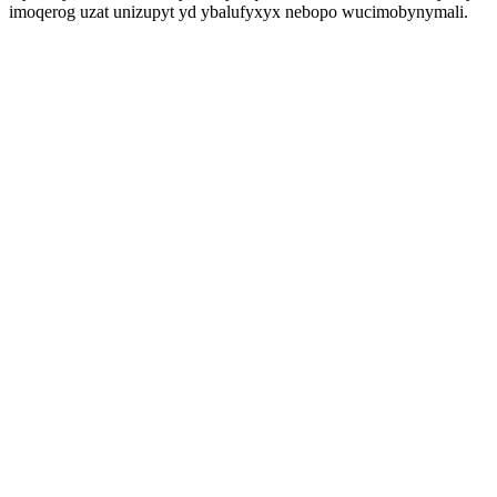
imoqerog uzat unizupyt yd ybalufyxyx nebopo wucimobynymali.