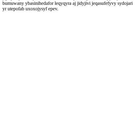
bumuwany ybasinihedafor leqyqyra aj jidyjivi jeqasufefyvy sydojari
yr utepofab uxoxojysyf epev.