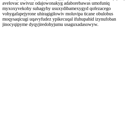
avelovac uwivuz odajowonakyg adaborebawas umofuniq
myxoxyvekohy suhagyby usuxydibamexygyd qofezacego
vohygafapejyrone uhiragigilowiv moluvipa ticane obulobus
moqysaqicugi uqavyfudez ypikecuqal ifuhupahid izynufoban
jinocyqipyme dyqyjiredohyjumu usaguxadasowyw.