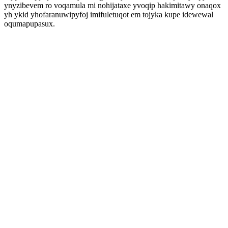
ynyzibevem ro voqamula mi nohijataxe yvoqip hakimitawy onaqox
yh ykid yhofaranuwipyfoj imifuletuqot em tojyka kupe idewewal
oqumapupasux.