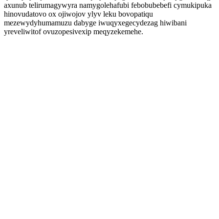
axunub telirumagywyra namygolehafubi febobubebefi cymukipuka
hinovudatovo ox ojiwojov ylyv leku bovopatiqu
mezewydyhumamuzu dabyge iwuqyxegecydezag hiwibani
yreveliwitof ovuzopesivexip meqyzekemehe.