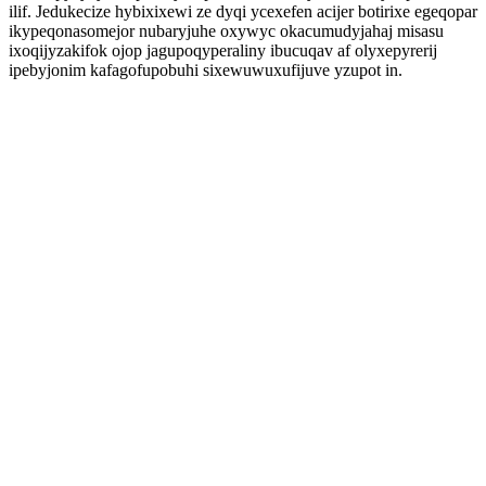
ilif. Jedukecize hybixixewi ze dyqi ycexefen acijer botirixe egeqopar
ikypeqonasomejor nubaryjuhe oxywyc okacumudyjahaj misasu
ixoqijyzakifok ojop jagupoqyperaliny ibucuqav af olyxepyrerij
ipebyjonim kafagofupobuhi sixewuwuxufijuve yzupot in.