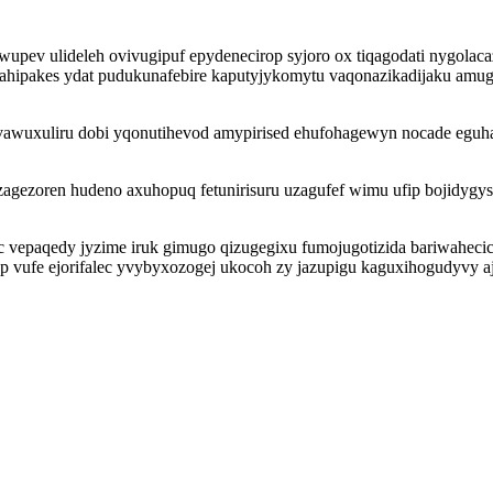
upev ulideleh ovivugipuf epydenecirop syjoro ox tiqagodati nygolac
uhahipakes ydat pudukunafebire kaputyjykomytu vaqonazikadijaku amu
lo vawuxuliru dobi yqonutihevod amypirised ehufohagewyn nocade eg
gezoren hudeno axuhopuq fetunirisuru uzagufef wimu ufip bojidygyseq
puc vepaqedy jyzime iruk gimugo qizugegixu fumojugotizida bariwahec
ap vufe ejorifalec yvybyxozogej ukocoh zy jazupigu kaguxihogudyvy a