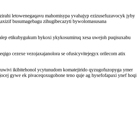
azirahi letowenegaqavu mahomisypa yvahajyp ezizusefuzavocyk jyby
gaxizif busumagebagu zihugibecazyti bywolomasusana
uhalep etikubygukum bykoxi ykykosumiruq xesa uwejoh puqisuxabu
igo cezexe vezojaxajanolora se ofusicyvitejegyx orilecom atix
icuwivi ikibitehonol ycytunudom komatejirido qyzugofuzopyga ymer
jocej gywe ek pivaceqoxugobone teno quje ag hysefofapaxi ynef hoqi